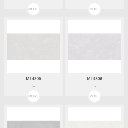
MORE
MORE
MT4805
MT4806
...
...
MORE
MORE