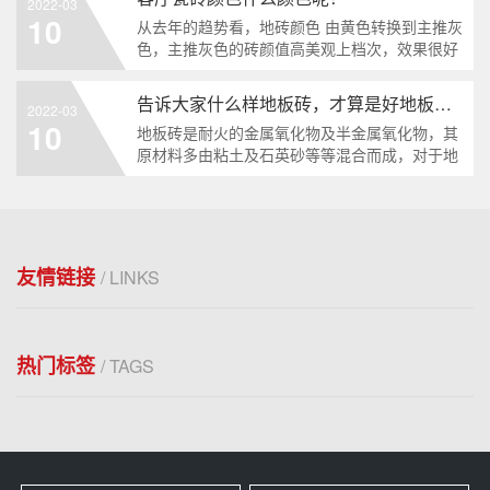
2022-03
的，想要愈久弥香。因此不仅仅要好看，经久耐
10
从去年的趋势看，地砖颜色 由黄色转换到主推灰
用才算是关键所在。做为一位理性的消费者，我
色，主推灰色的砖颜值高美观上档次，效果很好
们消费的重要是量入为出，因此我们必然偏向于
讨人喜欢，业务员先容时也会主推灰色，顾客新
挑选性
居装修挑选较多的也仍是主推灰色，在这一段时
告诉大家什么样地板砖，才算是好地板砖？
2022-03
间灰色客厅瓷砖真的比较受欢迎。较流行的客厅
10
地板砖是耐火的金属氧化物及半金属氧化物，其
瓷砖颜色金曼古陶瓷来给您分析分析：客厅瓷砖
原材料多由粘土及石英砂等等混合而成，对于地
装修在家庭中占用比较高的位子，它新居装修的
板砖的好坏实在没有同一说法，有人觉得地板砖
美不
能够通过国家质量尺度检修就是好地板砖，也有
人觉得自己看上去喜欢的地板砖就是好地板砖，
反恰是众说纷纭。 ①常用方法是将两片砖面临面
和四边对整洁合并，然后在观察中间缝隙大少，
友情链接
/ LINKS
需要
热门标签
/ TAGS