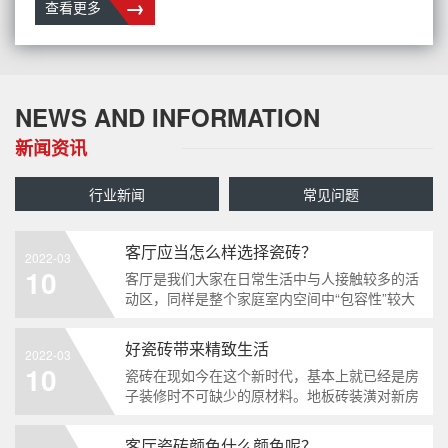
→
查看更多
NEWS AND INFORMATION
新闻资讯
行业新闻
常见问题
客厅应当怎么样选择瓷砖？
2022-03
10
客厅是我们大家在日常生活中与人接触较多的活
动区，同样是整个家庭室内空间中“包容性”较大
的室内空间，它承载着在日常生活中种类繁多的
作用需求，且各活动区相互之间也并没有非常明
好瓷砖带来精致生活
2022-03
显的分界线。不管是装修新房子还是给家来一次
10
瓷砖在现如今在这个新时代，基本上就已经是房
旧貌换新颜，客厅都会是你表达出个性化与品味
子装修时不可缺少的原材料。地板砖装潢对新房
的展示设计。假如你对客厅的设计装饰风格没有
子来讲就如同是一个人的内在，外形的衣服裤子
一点
能够常换新的，不过内在却往往是伴随着这一生
客厅瓷砖颜色什么颜色呢？